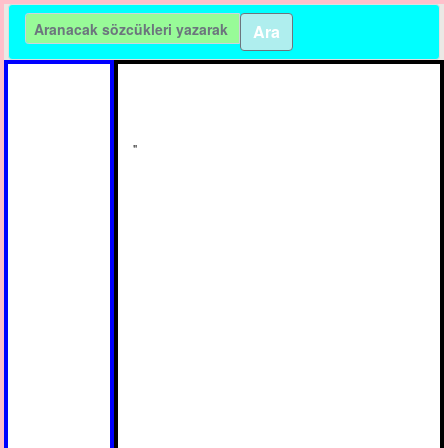
Ara
10000 Kayıt bulundu
"