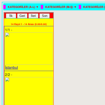
█
█
█
KATEGORİLER (A-L) ▼
KATEGORİLER (M-Ş) ▼
KATEGORİLER (
14 Kayıt 1 - 14 Arası (0.00/0.00)
1/1 -
İstanbul
2/2 -