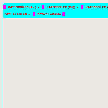
█
█
█
KATEGORİLER (A-L) ▼
KATEGORİLER (M-Ş) ▼
KATEGORİLER (
█
█
ÖZEL ALANLAR ▼
DETAYLI ARAMA