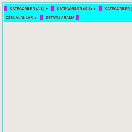
█
█
█
KATEGORİLER (A-L) ▼
KATEGORİLER (M-Ş) ▼
KATEGORİLER (
█
█
ÖZEL ALANLAR ▼
DETAYLI ARAMA