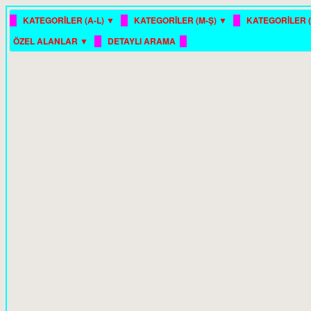
█
█
█
KATEGORİLER (A-L) ▼
KATEGORİLER (M-Ş) ▼
KATEGORİLER (
█
█
ÖZEL ALANLAR ▼
DETAYLI ARAMA