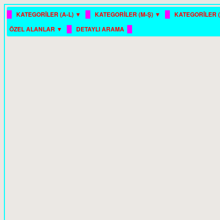
█
█
█
KATEGORİLER (A-L) ▼
KATEGORİLER (M-Ş) ▼
KATEGORİLER (
█
█
ÖZEL ALANLAR ▼
DETAYLI ARAMA