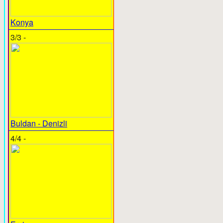
Konya
3/3 -
Buldan - Denizli
4/4 -