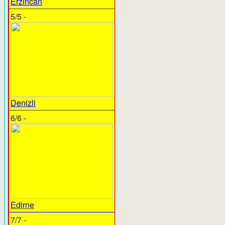
Erzincan
5/5 -
Denizli
6/6 -
Edirne
7/7 -