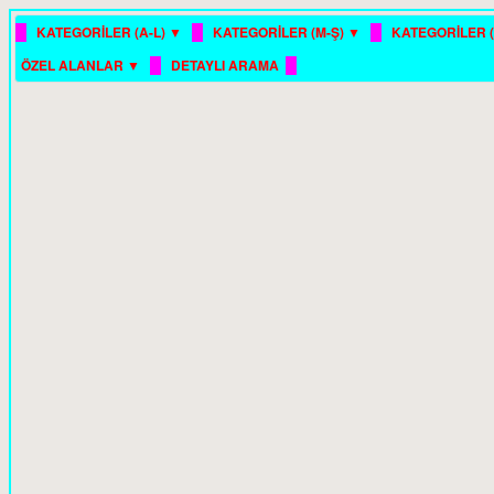
█
█
█
KATEGORİLER (A-L) ▼
KATEGORİLER (M-Ş) ▼
KATEGORİLER (
█
█
ÖZEL ALANLAR ▼
DETAYLI ARAMA