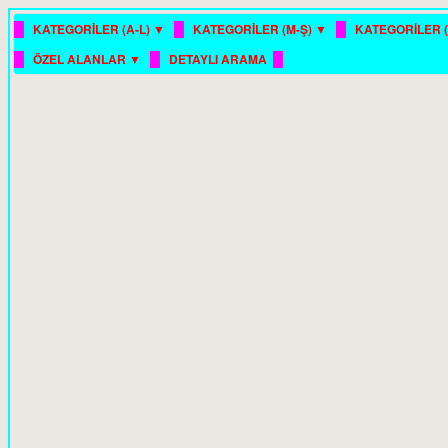
█
█
█
KATEGORİLER (A-L) ▼
KATEGORİLER (M-Ş) ▼
KATEGORİLER (
█
█
█
ÖZEL ALANLAR ▼
DETAYLI ARAMA