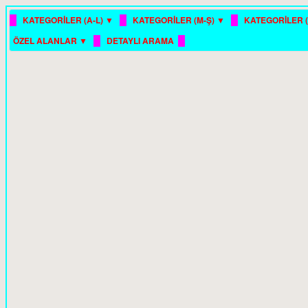
█
█
█
KATEGORİLER (A-L) ▼
KATEGORİLER (M-Ş) ▼
KATEGORİLER (
█
█
ÖZEL ALANLAR ▼
DETAYLI ARAMA