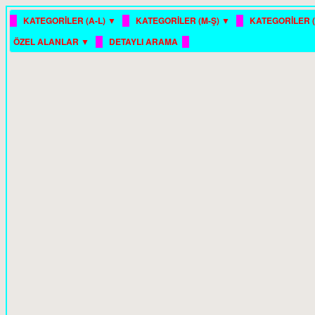
█
█
█
KATEGORİLER (A-L) ▼
KATEGORİLER (M-Ş) ▼
KATEGORİLER (
█
█
ÖZEL ALANLAR ▼
DETAYLI ARAMA