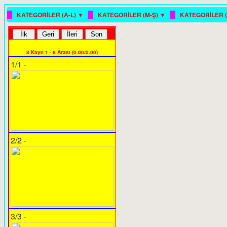
█
█
█
KATEGORİLER (A-L) ▼
KATEGORİLER (M-Ş) ▼
KATEGORİLER (
8 Kayıt 1 - 8 Arası (0.00/0.00)
1/1 -
2/2 -
3/3 -