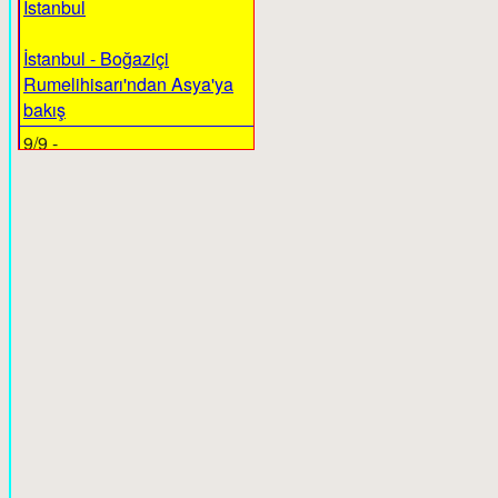
İstanbul
İstanbul - Boğaziçi
Rumelihisarı'ndan Asya'ya
bakış
9/9 -
Samsun
Yeşil Karadeniz bölgesi
Samsun'dan bir görünüş
10/10 -