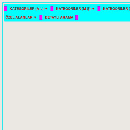
█
█
█
KATEGORİLER (A-L) ▼
KATEGORİLER (M-Ş) ▼
KATEGORİLER (
█
█
ÖZEL ALANLAR ▼
DETAYLI ARAMA