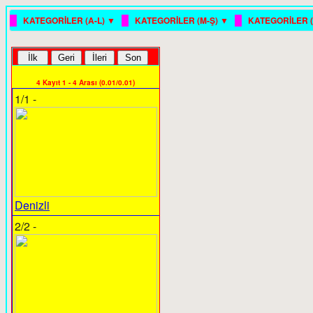
█
█
█
KATEGORİLER (A-L) ▼
KATEGORİLER (M-Ş) ▼
KATEGORİLER (
4 Kayıt 1 - 4 Arası (0.01/0.01)
1/1 -
Denizli
2/2 -