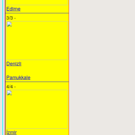
Edirne
3/3 -
Denizli
Pamukkale
4/4 -
İzmir