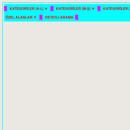
█
█
█
KATEGORİLER (A-L) ▼
KATEGORİLER (M-Ş) ▼
KATEGORİLER (
█
█
ÖZEL ALANLAR ▼
DETAYLI ARAMA