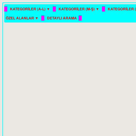
█
█
█
KATEGORİLER (A-L) ▼
KATEGORİLER (M-Ş) ▼
KATEGORİLER (
█
█
ÖZEL ALANLAR ▼
DETAYLI ARAMA