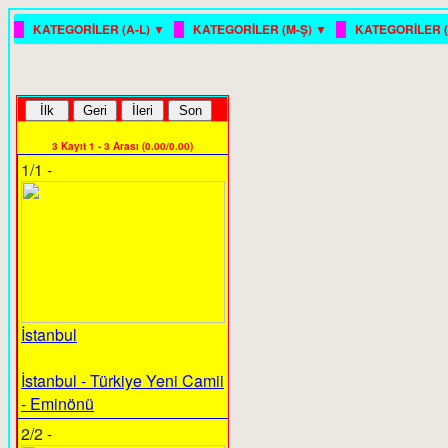
█
█
█
KATEGORİLER (A-L) ▼
KATEGORİLER (M-Ş) ▼
KATEGORİLER (
3 Kayıt 1 - 3 Arası (0.00/0.00)
1/1 -
İstanbul
İstanbul - Türkiye Yeni Camii
- Eminönü
2/2 -