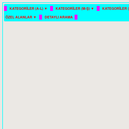
█
█
█
KATEGORİLER (A-L) ▼
KATEGORİLER (M-Ş) ▼
KATEGORİLER (
█
█
ÖZEL ALANLAR ▼
DETAYLI ARAMA