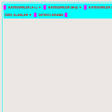
█
█
█
KATEGORİLER (A-L) ▼
KATEGORİLER (M-Ş) ▼
KATEGORİLER (
█
█
ÖZEL ALANLAR ▼
DETAYLI ARAMA