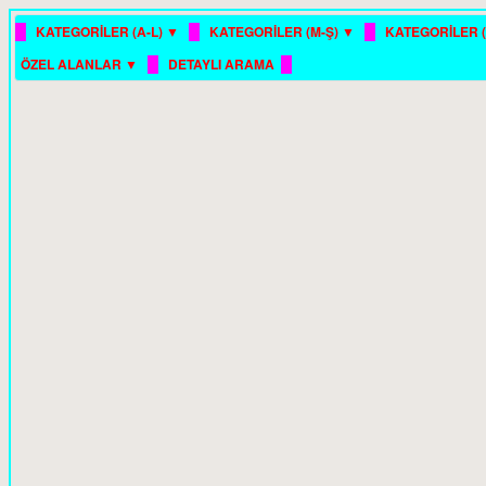
█
█
█
KATEGORİLER (A-L) ▼
KATEGORİLER (M-Ş) ▼
KATEGORİLER (
█
█
ÖZEL ALANLAR ▼
DETAYLI ARAMA