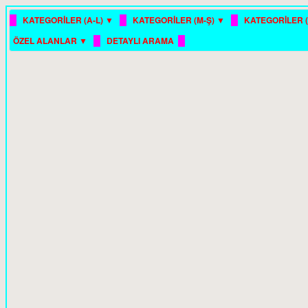
█
█
█
KATEGORİLER (A-L) ▼
KATEGORİLER (M-Ş) ▼
KATEGORİLER (
█
█
ÖZEL ALANLAR ▼
DETAYLI ARAMA