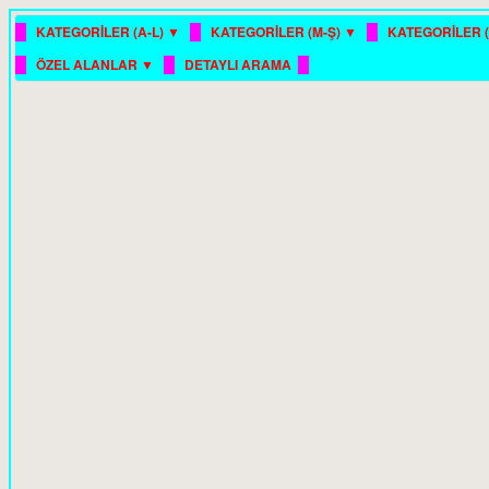
█
█
█
KATEGORİLER (A-L) ▼
KATEGORİLER (M-Ş) ▼
KATEGORİLER (
█
█
█
ÖZEL ALANLAR ▼
DETAYLI ARAMA