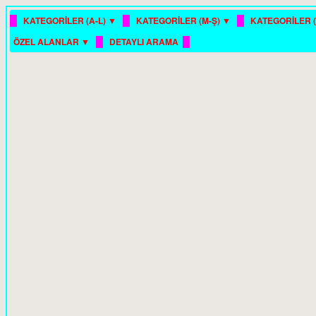
█
█
█
KATEGORİLER (A-L) ▼
KATEGORİLER (M-Ş) ▼
KATEGORİLER (
█
█
ÖZEL ALANLAR ▼
DETAYLI ARAMA