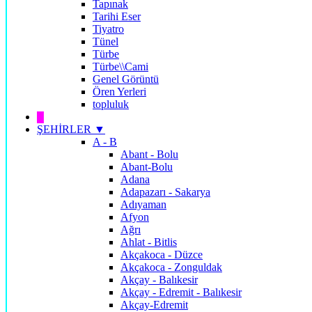
Tapınak
Tarihi Eser
Tiyatro
Tünel
Türbe
Türbe\\Cami
Genel Görüntü
Ören Yerleri
topluluk
█
ŞEHİRLER ▼
A - B
Abant - Bolu
Abant-Bolu
Adana
Adapazarı - Sakarya
Adıyaman
Afyon
Ağrı
Ahlat - Bitlis
Akçakoca - Düzce
Akçakoca - Zonguldak
Akçay - Balıkesir
Akçay - Edremit - Balıkesir
Akçay-Edremit