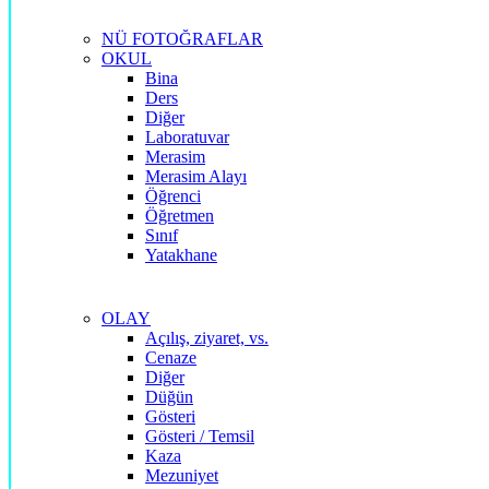
NÜ FOTOĞRAFLAR
OKUL
Bina
Ders
Diğer
Laboratuvar
Merasim
Merasim Alayı
Öğrenci
Öğretmen
Sınıf
Yatakhane
OLAY
Açılış, ziyaret, vs.
Cenaze
Diğer
Düğün
Gösteri
Gösteri / Temsil
Kaza
Mezuniyet