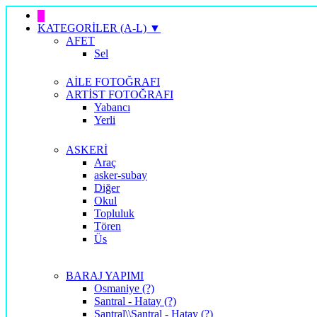
█
KATEGORİLER (A-L) ▼
AFET
Sel
AİLE FOTOĞRAFI
ARTİST FOTOĞRAFI
Yabancı
Yerli
ASKERİ
Araç
asker-subay
Diğer
Okul
Topluluk
Tören
Üs
BARAJ YAPIMI
Osmaniye (?)
Santral - Hatay (?)
Santral\\Santral - Hatay (?)