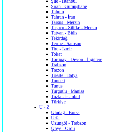
Şile - İstanbul
Şiran - Gümüşhane
Tahran
Tahran - İran
Tarsus - Mersin
Taşucu - Silifke - Mersin
Tatvan - Bitlis
Tekirdağ
Terme - Samsun
Tire - İzmir
Tokat
Torquay - Devon - İngiltere
Trabzon
Trazon
Trieste - İtalya
Tunceli
Tunus
Turgutlu - Manisa
Tuzla - İstanbul
Türkiye
U - Z
Uludağ - Bursa
Urfa
Uzungöl - Trabzon
Ünye - Ordu