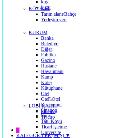
kuş
kuzu
KÖY/KIR
Tarım alanı/Bahçe
Yerleşim yeri
KURUM
Banka
Belediye
Diğer
Fabrika
Gazino
Hastane
Havalimanı
Kamp
Kolej
Kütüphane
Otel
Otel\\Otel
Restaurant
LOBİ KARTI
Sinagog
Sinema
Spor
Tiyatro
Tatil Köyü
Ticari işletme
█
Üniversite
KATEGORİLER (M-Ş) ▼