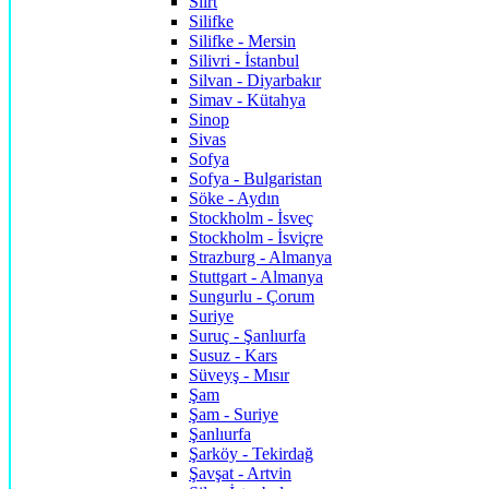
Siirt
Silifke
Silifke - Mersin
Silivri - İstanbul
Silvan - Diyarbakır
Simav - Kütahya
Sinop
Sivas
Sofya
Sofya - Bulgaristan
Söke - Aydın
Stockholm - İsveç
Stockholm - İsviçre
Strazburg - Almanya
Stuttgart - Almanya
Sungurlu - Çorum
Suriye
Suruç - Şanlıurfa
Susuz - Kars
Süveyş - Mısır
Şam
Şam - Suriye
Şanlıurfa
Şarköy - Tekirdağ
Şavşat - Artvin