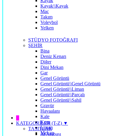
Kayak
Kayak\\Kayak
Maç
Takım
Voleybol
Yelken
STÜDYO FOTOĞRAFI
ŞEHİR
Bina
Deniz Kenarı
Diğer
Dini Mekan
Gar
Genel Görüntü
Genel Görüntü\\Genel Görüntü
Genel Görüntü\\Liman
Genel Görüntü\\Parçalı
Genel Görüntü\\Sahil
Gravür
Havaalanı
Kale
█
Koru
KATEGORİLER (T-Z) ▼
Liman
TAŞITLAR
Mekan
At Arabası