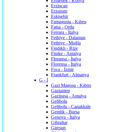
Ermenek - Konya
Erzincan
Erzurum
Eskişehir
Famagusta - Kıbrıs
Fatsa - Ordu
Ferrara - İtalya
Fethiye - Dalaman
Fethiye - Muğla
Fındıklı - Rize
Finike - Antalya
Floransa - İtalya
Florensa - İtalya
Foça - İzmir
Frankfurt - Almanya
G - İ
Gazi Magosa - Kıbrıs
Gaziantep
Gazipaşa - Antalya
Gelibolu
Gelibolu - Çanakkale
Gemlik - Bursa
Genova - İtalya
Gibraltar
Giresun