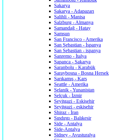
Sakarya
Sakarya - Adapazarı
Salihli - Manisa
Salzburg - Almanya
Samandağ - Hatay
Samsun
San Francisco - Amerika
San Sebastian - İspanya
San Sebastian - ispanya
Sanremo - İtalya
Sapanca - Sakarya
Saranbolu - Karabük
Saraybosna - Bosna Hersek
Sarıkamış - Kars
Seattle - Amerika
Selanik - Yunanistan
Selçuk - İzmir
Seyitgazi - Eskişehir
Seyitgazi - eskişehir
Shiraz - İran
Sındırgı - Balıkesir
Side - Antalya
Side-Antalya
Sidney - Avusturalya