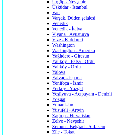
Ürgüp - Nevşehir
Üsküdar - İstanbul
Van
Varşak, Düden şelalesi
Venedik
Venedik - İtalya
Viyana - Avusturya
Vize - Kırklareli
Washington
Washington - Amerika
Yağlıdere - Giresun
Yalıköy - Fatsa - Ordu
Yalıköy - Ordu
Yalova
Yalvaç - Isparta
Yenifoça - İzmir
Yerköy - Yozgat
Yeşilyuva - Acıpayam - Denizli
Yozgat
Yunanistan
Yusufeli - Artvin
Zagrep - Hırvatistan
Zelve - Nevşehir
Zemun - Belgrad - Sırbistan
Zile - Tokat