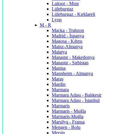
Luksor - Mısır
Lüleburgaz
Lüleburgaz - Kırklareli
Lyon
M - R
Maçka - Trabzon
Madrid - İspanya
Magosa - Kıbrıs
Mainz-Almanya
Malatya
Manastır - Makedonya
Manastır - Sırbistan
Manisa
Mannheim - Almanya
Maraş
Mardin
Marmara
Marmara Adası - Balıkesir
Marmara Adası - İstanbul
Marmaris
Marmaris - Muğla
Marmaris-Muğla
Marsilya - Fransa
Mengen - Bolu
Mersin