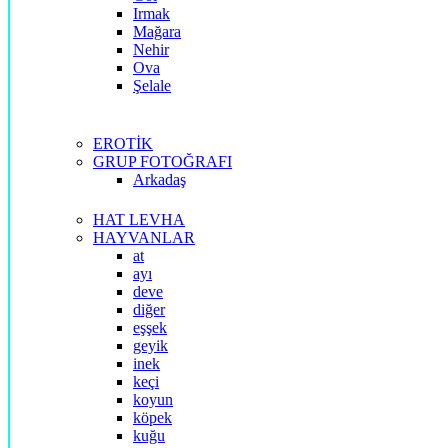
Irmak
Mağara
Nehir
Ova
Şelale
EROTİK
GRUP FOTOĞRAFI
Arkadaş
HAT LEVHA
HAYVANLAR
at
ayı
deve
diğer
eşşek
geyik
inek
keçi
koyun
köpek
kuğu