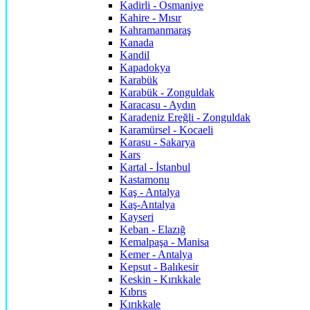
Kadirli - Osmaniye
Kahire - Mısır
Kahramanmaraş
Kanada
Kandil
Kapadokya
Karabük
Karabük - Zonguldak
Karacasu - Aydın
Karadeniz Ereğli - Zonguldak
Karamürsel - Kocaeli
Karasu - Sakarya
Kars
Kartal - İstanbul
Kastamonu
Kaş - Antalya
Kaş-Antalya
Kayseri
Keban - Elazığ
Kemalpaşa - Manisa
Kemer - Antalya
Kepsut - Balıkesir
Keskin - Kırıkkale
Kıbrıs
Kırıkkale