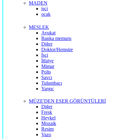
MADEN
işçi
ocak
MESLEK
Avukat
Banka memuru
Diğer
Doktor/Hemşire
İşçi
İtfaiye
Mimar
Polis
Savcı
Tulumbacı
Yargıç
MÜZE'DEN ESER GÖRÜNTÜLERİ
Diğer
Fresk
Heykel
Mozaik
Resim
Vazo