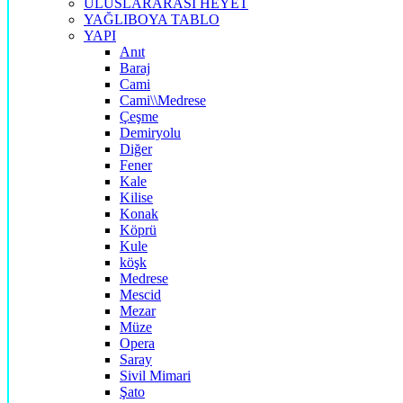
ULUSLARARASI HEYET
YAĞLIBOYA TABLO
YAPI
Anıt
Baraj
Cami
Cami\\Medrese
Çeşme
Demiryolu
Diğer
Fener
Kale
Kilise
Konak
Köprü
Kule
köşk
Medrese
Mescid
Mezar
Müze
Opera
Saray
Sivil Mimari
Şato