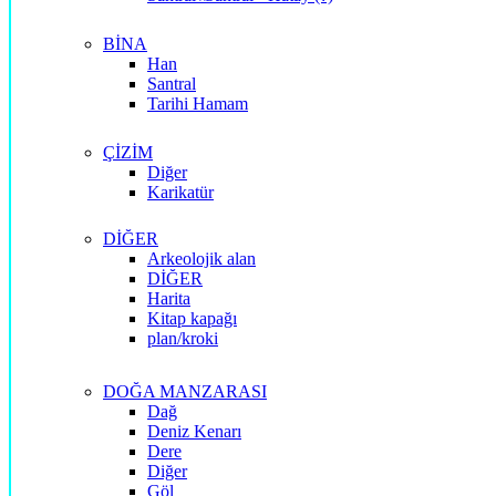
BİNA
Han
Santral
Tarihi Hamam
ÇİZİM
Diğer
Karikatür
DİĞER
Arkeolojik alan
DİĞER
Harita
Kitap kapağı
plan/kroki
DOĞA MANZARASI
Dağ
Deniz Kenarı
Dere
Diğer
Göl