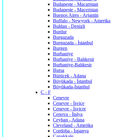
Budapeşte - Macaristan
Budapeşte - Maceristan
Buenos Aires - Arjantin
Buffalo - Newyork - Amerika
Buldan - Denizli
Burdur
Burgazada
Burgazada - İstanbul
Burgen
Burhaniye
Burhaniye - Balıkesir
Burhaniye-Balıkesir
Bursa
Bürücek - Adana
Büyükada - İstanbul
Büyükada-İstanbul
C - F
Cenevre
Cenevre - İsviçe
Cenevre - İsviçre
Cenova - İtalya
Ceyhan - Adana
Cleveland - Amerika
Cordoba - İspanya
Çanakkale