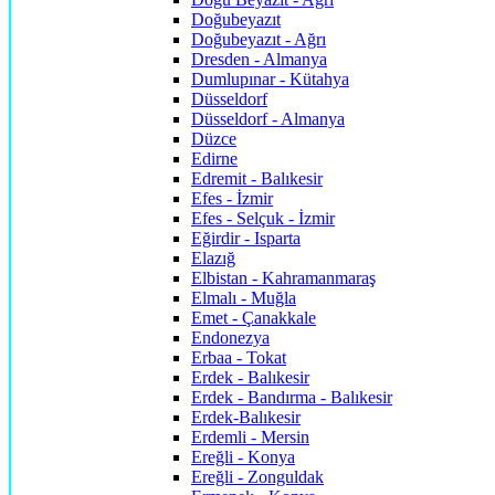
Doğubeyazıt
Doğubeyazıt - Ağrı
Dresden - Almanya
Dumlupınar - Kütahya
Düsseldorf
Düsseldorf - Almanya
Düzce
Edirne
Edremit - Balıkesir
Efes - İzmir
Efes - Selçuk - İzmir
Eğirdir - Isparta
Elazığ
Elbistan - Kahramanmaraş
Elmalı - Muğla
Emet - Çanakkale
Endonezya
Erbaa - Tokat
Erdek - Balıkesir
Erdek - Bandırma - Balıkesir
Erdek-Balıkesir
Erdemli - Mersin
Ereğli - Konya
Ereğli - Zonguldak