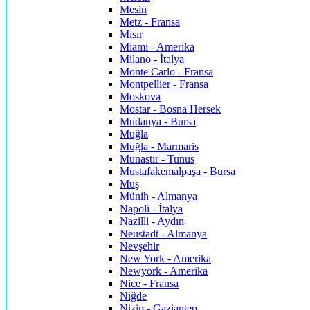
Mesin
Metz - Fransa
Mısır
Miami - Amerika
Milano - İtalya
Monte Carlo - Fransa
Montpellier - Fransa
Moskova
Mostar - Bosna Hersek
Mudanya - Bursa
Muğla
Muğla - Marmaris
Munastır - Tunus
Mustafakemalpaşa - Bursa
Muş
Münih - Almanya
Napoli - İtalya
Nazilli - Aydın
Neustadt - Almanya
Nevşehir
New York - Amerika
Newyork - Amerika
Nice - Fransa
Niğde
Nizip - Gaziantep