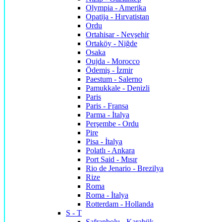
Olympia - Amerika
Opatija - Hırvatistan
Ordu
Ortahisar - Nevşehir
Ortaköy - Niğde
Osaka
Oujda - Morocco
Ödemiş - İzmir
Paestum - Salerno
Pamukkale - Denizli
Paris
Paris - Fransa
Parma - İtalya
Perşembe - Ordu
Pire
Pisa - İtalya
Polatlı - Ankara
Port Said - Mısır
Rio de Jenario - Brezilya
Rize
Roma
Roma - İtalya
Rotterdam - Hollanda
S - T
Safranbolu - Karabük