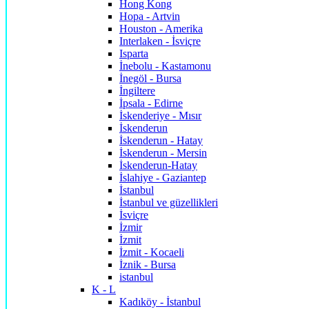
Hong Kong
Hopa - Artvin
Houston - Amerika
Interlaken - İsviçre
Isparta
İnebolu - Kastamonu
İnegöl - Bursa
İngiltere
İpsala - Edirne
İskenderiye - Mısır
İskenderun
İskenderun - Hatay
İskenderun - Mersin
İskenderun-Hatay
İslahiye - Gaziantep
İstanbul
İstanbul ve güzellikleri
İsviçre
İzmir
İzmit
İzmit - Kocaeli
İznik - Bursa
istanbul
K - L
Kadıköy - İstanbul