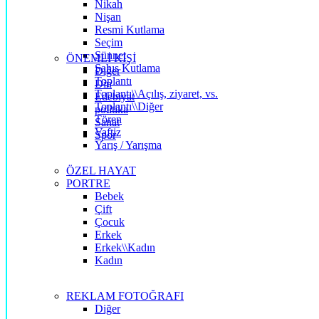
Nikah
Nişan
Resmi Kutlama
Seçim
Sünnet
ÖNEMLİ KİŞİ
Şahıs Kutlama
Diğer
Toplantı
Din
Toplantı\\Açılış, ziyaret, vs.
Edebiyat
Toplantı\\Diğer
politika
Tören
Sanat
Vaftiz
Spor
Yarış / Yarışma
ÖZEL HAYAT
PORTRE
Bebek
Çift
Çocuk
Erkek
Erkek\\Kadın
Kadın
REKLAM FOTOĞRAFI
Diğer