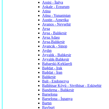
Assisi - İtalya
Aşkale - Erzurum
Atina
Atina - Yunanistan
Austin - Amerika
Avanos - Nevşehir
Avşa
Avşa - Balıkesir
Avşa Adası
Avşa-Balıkesir
Ayancık - Sinop
Aydın
Ayvalık - Balıkesir
Ayvalık-Balıkesir
Babaeski-Kırklareli
Bağdat - Irak
Bağdat - İran
Balıkesir
Bali - Endonezya
Ballıhisar Köyü - Sivrihisar - Eskişehir
Bandırma - Balıkesir
Barselona
Barselona - İspanya
Bartın
Bayburt