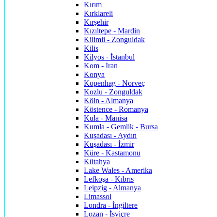
Kırım
Kırklareli
Kırşehir
Kızıltepe - Mardin
Kilimli - Zonguldak
Kilis
Kilyos - İstanbul
Kom - İran
Konya
Kopenhag - Norveç
Kozlu - Zonguldak
Köln - Almanya
Köstence - Romanya
Kula - Manisa
Kumla - Gemlik - Bursa
Kuşadası - Aydın
Kuşadası - İzmir
Küre - Kastamonu
Kütahya
Lake Wales - Amerika
Lefkoşa - Kıbrıs
Leipzig - Almanya
Limassol
Londra - İngiltere
Lozan - İsviçre