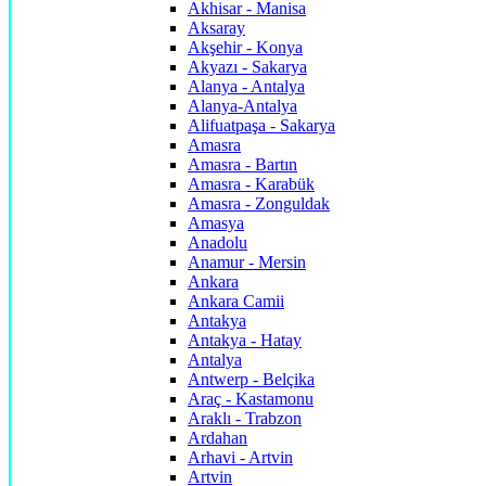
Akhisar - Manisa
Aksaray
Akşehir - Konya
Akyazı - Sakarya
Alanya - Antalya
Alanya-Antalya
Alifuatpaşa - Sakarya
Amasra
Amasra - Bartın
Amasra - Karabük
Amasra - Zonguldak
Amasya
Anadolu
Anamur - Mersin
Ankara
Ankara Camii
Antakya
Antakya - Hatay
Antalya
Antwerp - Belçika
Araç - Kastamonu
Araklı - Trabzon
Ardahan
Arhavi - Artvin
Artvin