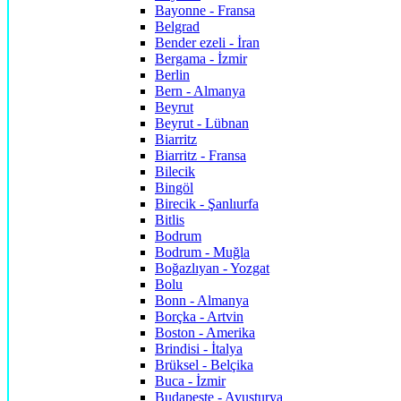
Bayonne - Fransa
Belgrad
Bender ezeli - İran
Bergama - İzmir
Berlin
Bern - Almanya
Beyrut
Beyrut - Lübnan
Biarritz
Biarritz - Fransa
Bilecik
Bingöl
Birecik - Şanlıurfa
Bitlis
Bodrum
Bodrum - Muğla
Boğazlıyan - Yozgat
Bolu
Bonn - Almanya
Borçka - Artvin
Boston - Amerika
Brindisi - İtalya
Brüksel - Belçika
Buca - İzmir
Budapeşte - Avusturya