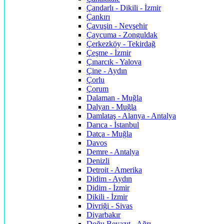
Çandarlı - Dikili - İzmir
Çankırı
Çavuşin - Nevşehir
Çaycuma - Zonguldak
Çerkezköy - Tekirdağ
Çeşme - İzmir
Çınarcık - Yalova
Çine - Aydın
Çorlu
Çorum
Dalaman - Muğla
Dalyan - Muğla
Damlataş - Alanya - Antalya
Darıca - İstanbul
Datça - Muğla
Davos
Demre - Antalya
Denizli
Detroit - Amerika
Didim - Aydın
Didim - İzmir
Dikili - İzmir
Divriği - Sivas
Diyarbakır
Doğu Beyazıt - Ağrı