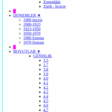
Zonguldak
Zürih - İsviçre
█
DÖNEMLER ▼
1900 öncesi
1900-1923
1923-1950
1950-1970
1960 Sonrası
1970 Sonrası
█
BOYUTLAR ▼
GENISLIK
3.5
3.7
3.8
3.9
4.0
4.1
4.2
4.3
4.4
4.5
4.6
4.7