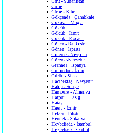
Girit - Yunanistan
Girne
Girne - Kıbrıs
Gökçeada - Çanakkale
Gökova - Muğla
Gölcük
Gölcük - İzmit
Gölcük - Kocaeli
Gönen - Balıkesir
Gönen - Isparta
Göreme - Nevşehir
Göreme-Nevşehir
Granada - İspanya
Gümüldür - İzmir
Gürün - Sivas
Hacıbektaş - Nevşehir
Halep - Suriye
Hamburg - Almanya
Harput - Elazığ
Hatay
Hatay - İzmir
Hebon - Filistin
Hendek - Sakarya
Heybeliada - İstanbul
Heybeliada-İstanbul