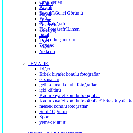
Ören Yerleri
Feribot
Parçalı
Gemi
Parçalı\\Genel Görüntü
Kayık
Park
Tekne
Plaj Fotoğrafı
Teleferik
Plaj Fotoğrafı\\Liman
Telesiyej
Sahil
Tren
Terkedilmiş mekan
Uçak
Tersane
Vapur
Yelkenli
TEMATİK
Diğer
Erkek kıyafet konulu fotoğraflar
el sanatları
gelin-damat konulu fotoğraflar
içki kültürü
Kadın kıyafet konulu fotoğraflar
Kadın kıyafet konulu fotoğraflar\\Erkek kıyafet ko
meslek konulu fotoğraflar
Sınıf / Öğrenci
Spor
yemek kültürü