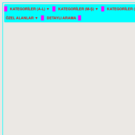
█
█
█
KATEGORİLER (A-L) ▼
KATEGORİLER (M-Ş) ▼
KATEGORİLER (
█
█
ÖZEL ALANLAR ▼
DETAYLI ARAMA