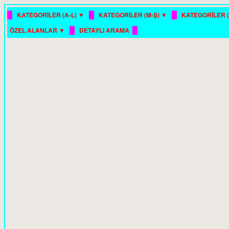
█
█
█
KATEGORİLER (A-L) ▼
KATEGORİLER (M-Ş) ▼
KATEGORİLER (
█
█
ÖZEL ALANLAR ▼
DETAYLI ARAMA