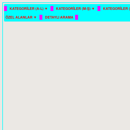
█
█
█
KATEGORİLER (A-L) ▼
KATEGORİLER (M-Ş) ▼
KATEGORİLER (
█
█
ÖZEL ALANLAR ▼
DETAYLI ARAMA