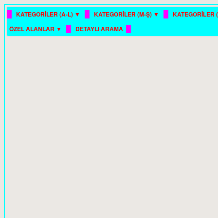
█
█
█
KATEGORİLER (A-L) ▼
KATEGORİLER (M-Ş) ▼
KATEGORİLER (
█
█
ÖZEL ALANLAR ▼
DETAYLI ARAMA