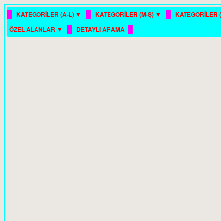
█
█
█
KATEGORİLER (A-L) ▼
KATEGORİLER (M-Ş) ▼
KATEGORİLER (
█
█
ÖZEL ALANLAR ▼
DETAYLI ARAMA