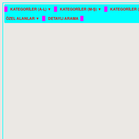
█
█
█
KATEGORİLER (A-L) ▼
KATEGORİLER (M-Ş) ▼
KATEGORİLER (
█
█
ÖZEL ALANLAR ▼
DETAYLI ARAMA