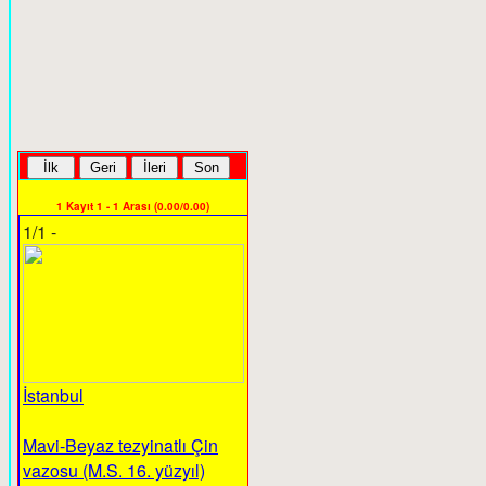
1 Kayıt 1 - 1 Arası (0.00/0.00)
1/1 -
İstanbul
Mavi-Beyaz tezyinatlı Çin
vazosu (M.S. 16. yüzyıl)