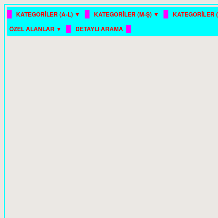
█
█
█
KATEGORİLER (A-L) ▼
KATEGORİLER (M-Ş) ▼
KATEGORİLER (
█
█
ÖZEL ALANLAR ▼
DETAYLI ARAMA