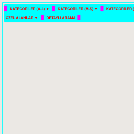
█
█
█
KATEGORİLER (A-L) ▼
KATEGORİLER (M-Ş) ▼
KATEGORİLER (
█
█
ÖZEL ALANLAR ▼
DETAYLI ARAMA