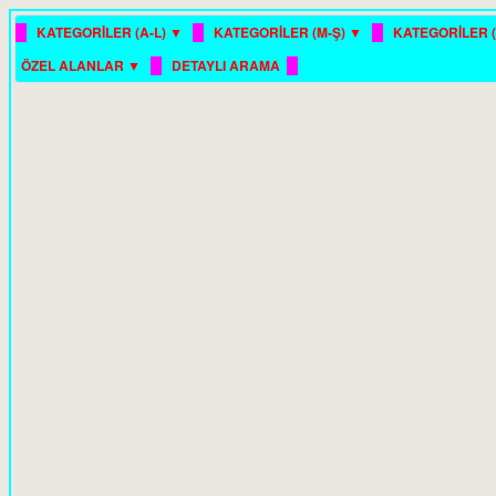
█
█
█
KATEGORİLER (A-L) ▼
KATEGORİLER (M-Ş) ▼
KATEGORİLER (
█
█
ÖZEL ALANLAR ▼
DETAYLI ARAMA