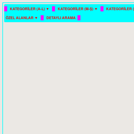
█
█
█
KATEGORİLER (A-L) ▼
KATEGORİLER (M-Ş) ▼
KATEGORİLER (
█
█
ÖZEL ALANLAR ▼
DETAYLI ARAMA