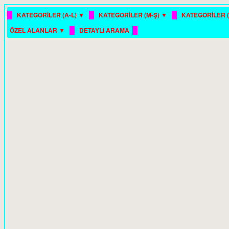
█
█
█
KATEGORİLER (A-L) ▼
KATEGORİLER (M-Ş) ▼
KATEGORİLER (
█
█
ÖZEL ALANLAR ▼
DETAYLI ARAMA