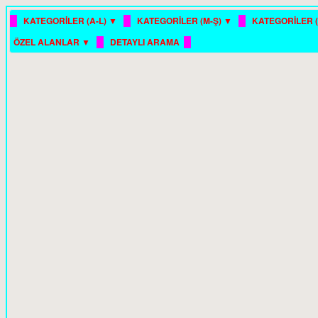
█
█
█
KATEGORİLER (A-L) ▼
KATEGORİLER (M-Ş) ▼
KATEGORİLER (
█
█
ÖZEL ALANLAR ▼
DETAYLI ARAMA