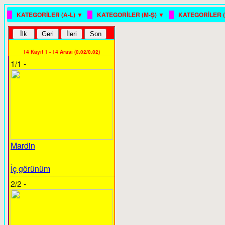
█
█
█
KATEGORİLER (A-L) ▼
KATEGORİLER (M-Ş) ▼
KATEGORİLER (
14 Kayıt 1 - 14 Arası (0.02/0.02)
1/1 -
Mardin
İç görünüm
2/2 -