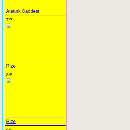
Atatürk Caddesi
7/7 -
Rize
8/8 -
Rize
9/9 -