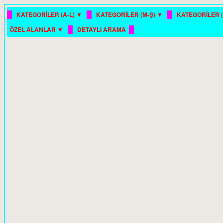
█
█
█
KATEGORİLER (A-L) ▼
KATEGORİLER (M-Ş) ▼
KATEGORİLER (
█
█
ÖZEL ALANLAR ▼
DETAYLI ARAMA