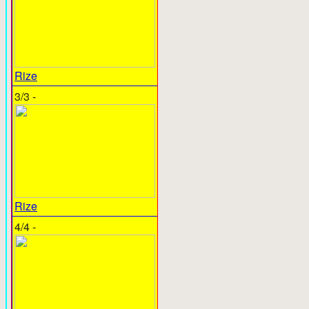
Rize
3/3 -
Rize
4/4 -